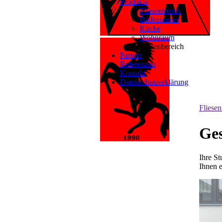
Produkte
Fliesentrends
Badezimmer
Küche
Wohnraum
Außenbereich
Partner
Referenzen
Kontakt
Datenschutzerklärung
Fliese
Ges
Ihre S
Ihnen e