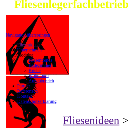
Fliesenlegerfachbetrie
Navigation überspringen
Fliesenideen
Unternehmen
Produkte
Fliesentrends
Badezimmer
Küche
Wohnraum
Außenbereich
Partner
Referenzen
Kontakt
Datenschutzerklärung
Fliesenideen